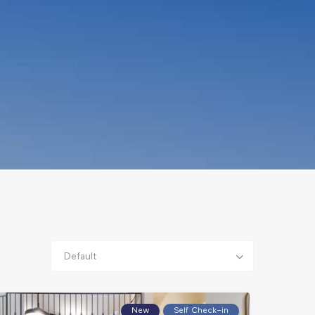
Default
New
Self Check–in