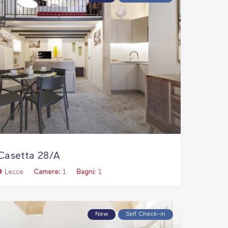
Casetta 28/A
Lecce
Camere:
1
Bagni:
1
New
Self Check–in