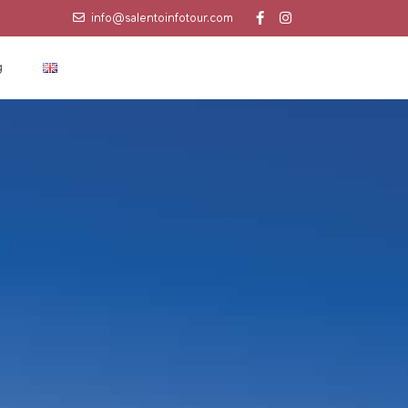
info@salentoinfotour.com
g