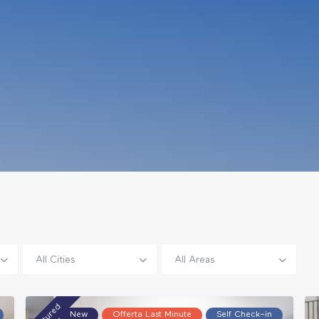
All Cities
All Areas
featured
New
Offerta Last Minute
Self Check–in