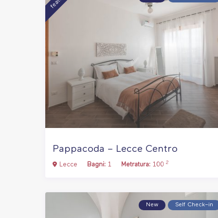
Pappacoda – Lecce Centro
2
Lecce
Bagni:
1
Metratura:
100
New
Self Check–in