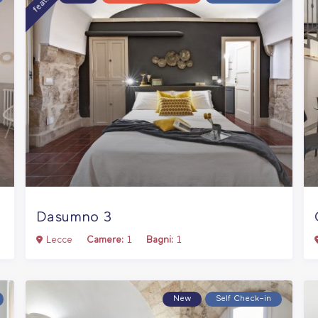
Dasumno 3
Lecce
Camere:
1
Bagni:
1
New
Self Check–in