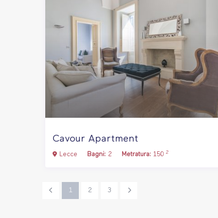
Cavour Apartment
2
Lecce
Bagni:
2
Metratura:
150
1
2
3