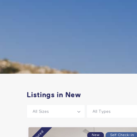
Listings in New
All Sizes
All Types
featured
New
Self Check–in