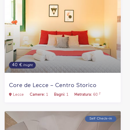
40 €
/night
Core de Lecce – Centro Storico
2
Lecce
Camere:
1
Bagni:
1
Metratura:
60
Self Check–in