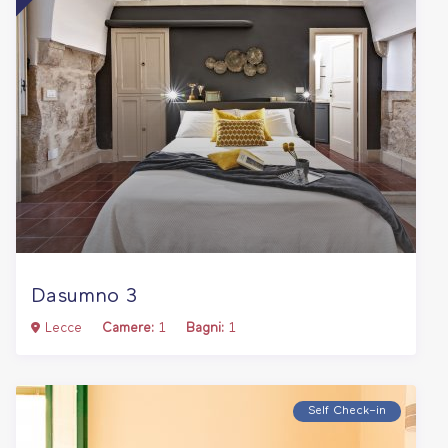
Dasumno 3
Lecce
Camere:
1
Bagni:
1
Self Check–in