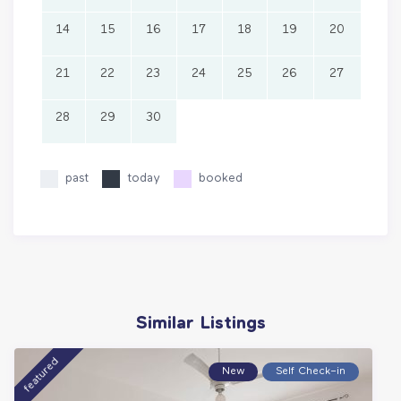
14
15
16
17
18
19
20
21
22
23
24
25
26
27
28
29
30
past
today
booked
Similar Listings
featured
New
Self Check–in