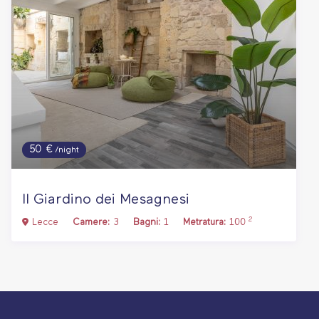
50 €
/night
Il Giardino dei Mesagnesi
2
Lecce
Camere:
3
Bagni:
1
Metratura:
100