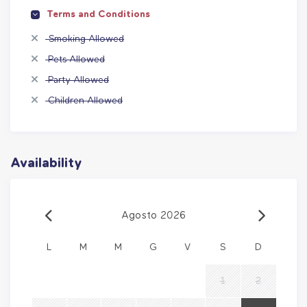
Terms and Conditions
Smoking Allowed
Pets Allowed
Party Allowed
Children Allowed
Availability
Agosto 2026
L
M
M
G
V
S
D
1
2