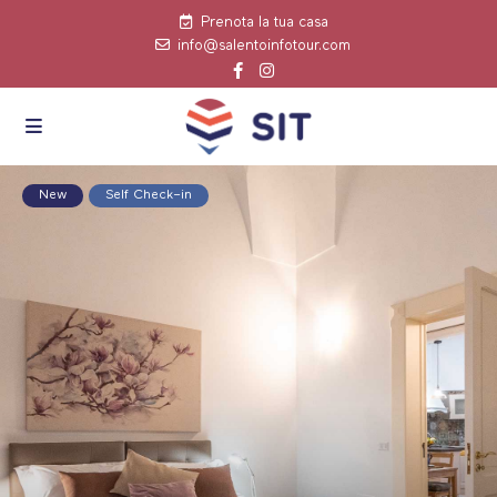
Prenota la tua casa
info@salentoinfotour.com
click to see all
images
New
Self Check–in