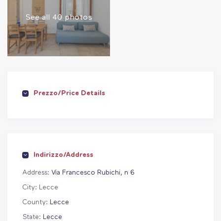
L’intero appartamento è a esclusiva disposizione dei nostri
See all 40 photos
Ospiti. Ogni dettaglio è pensato per accogliervi in un ambiente
sicuro e confortevole: abbiatene cura. Ci teniamo alla
protezione dei nostri ospiti per questo seguiamo
meticolosamente le procedure per la pulizia e la sanificazione
degli ambienti.
Prezzo/Price Details
Indirizzo/Address
Address:
Via Francesco Rubichi, n 6
City:
Lecce
County:
Lecce
State:
Lecce