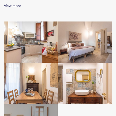
→ perfetto per coppie o gruppi di amici
View more
→ primo piano
→ un ampio living con TV e divano letto a 2 posti e aria
condizionata
→ zona cucina con tavolo pranzo. cucina accessoriata
(frigorifero, bollitore elettrico, macchina del caffè e tutti gli
essenziali);
→ Camera da letto con letto matrimoniale, divano letto
singolo, armadio e aria condizionate
→ primo bagno bagno con 2 lavandini, doccia, bidet,
asciugacapelli
→ una spaziosa camera con letto matrimoniale, un letto
singolo, armadio desk da lavoro e aria condizionata
→ TV e Wi-Fi ad alta velocità
→ biancheria da letto e da bagno fornita e compresa nel
prezzo
→ linea cortesia monouso inclusa nel prezzo (sapone,
shampodoccia, carta igienica)
→ Guestbook, city map e materiale informativo