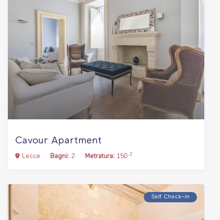
Cavour Apartment
2
Lecce
Bagni:
2
Metratura:
150
Self Check–in