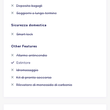
Deposito bagagli
Soggiorni a lungo termine
Sicurezza domestica
Smart lock
Other Features
Allarme antincendio
Estintore
Idromassaggio
Kit di pronto soccorso
Rilevatore di monossido di carbonio