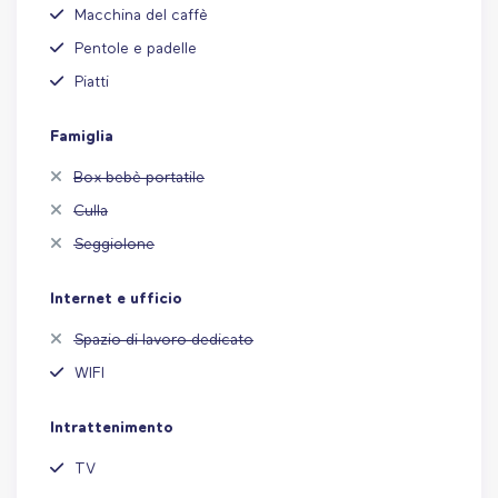
Macchina del caffè
Pentole e padelle
Piatti
Famiglia
Box bebè portatile
Culla
Seggiolone
Internet e ufficio
Spazio di lavoro dedicato
WIFI
Intrattenimento
TV