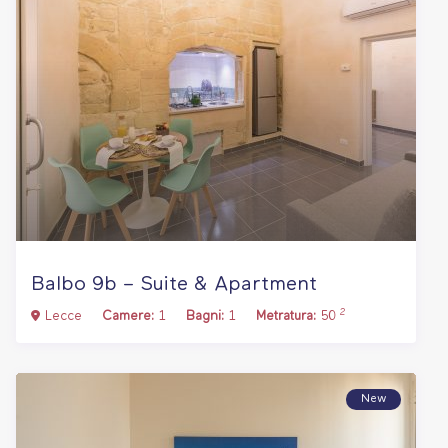
Balbo 9b – Suite & Apartment
2
Lecce
Camere:
1
Bagni:
1
Metratura:
50
New